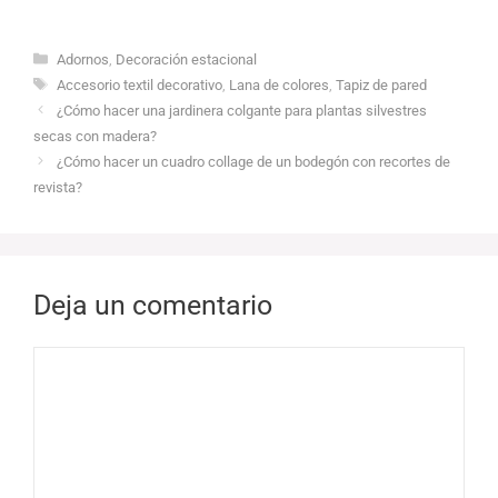
Categorías
Adornos
,
Decoración estacional
Etiquetas
Accesorio textil decorativo
,
Lana de colores
,
Tapiz de pared
¿Cómo hacer una jardinera colgante para plantas silvestres
secas con madera?
¿Cómo hacer un cuadro collage de un bodegón con recortes de
revista?
Deja un comentario
Comentario