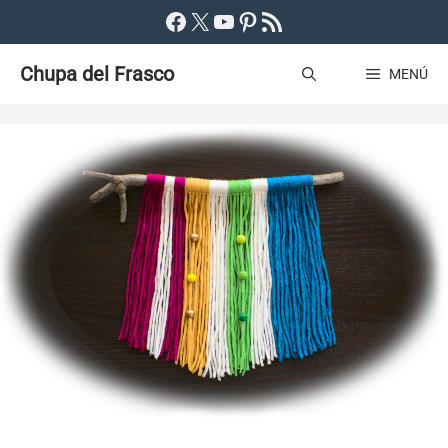
Saltar
Facebook
X
YouTube
Pinterest
Feed RSS
al
Chupa del Frasco
contenido
MENÚ