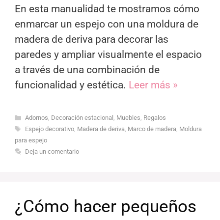
En esta manualidad te mostramos cómo
enmarcar un espejo con una moldura de
madera de deriva para decorar las
paredes y ampliar visualmente el espacio
a través de una combinación de
funcionalidad y estética.
Leer más »
Categorías
Adornos
,
Decoración estacional
,
Muebles
,
Regalos
Etiquetas
Espejo decorativo
,
Madera de deriva
,
Marco de madera
,
Moldura
para espejo
Deja un comentario
¿Cómo hacer pequeños