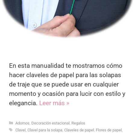
En esta manualidad te mostramos cómo
hacer claveles de papel para las solapas
de traje que se puede usar en cualquier
momento y ocasión para lucir con estilo y
elegancia.
Leer más »
Categorías
Adornos
,
Decoración estacional
,
Regalos
Etiquetas
Clavel
,
Clavel para la solapa
,
Claveles de papel
,
Flores de papel
,