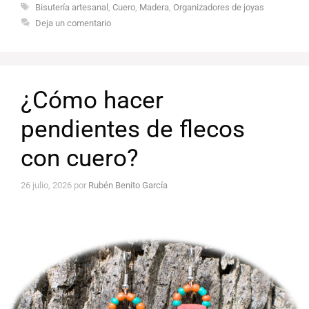
Etiquetas
Bisutería artesanal
,
Cuero
,
Madera
,
Organizadores de joyas
Deja un comentario
¿Cómo hacer
pendientes de flecos
con cuero?
26 julio, 2026
por
Rubén Benito García