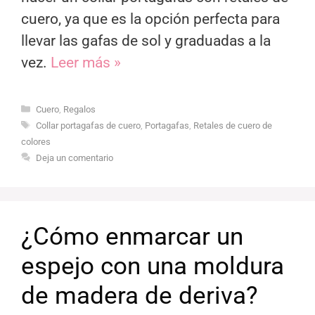
cuero, ya que es la opción perfecta para
llevar las gafas de sol y graduadas a la
vez.
Leer más »
Categorías
Cuero
,
Regalos
Etiquetas
Collar portagafas de cuero
,
Portagafas
,
Retales de cuero de
colores
Deja un comentario
¿Cómo enmarcar un
espejo con una moldura
de madera de deriva?