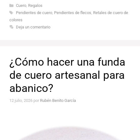
Categorías
Cuero
,
Regalos
Etiquetas
Pendientes de cuero
,
Pendientes de flecos
,
Retales de cuero de
colores
Deja un comentario
¿Cómo hacer una funda
de cuero artesanal para
abanico?
12 julio, 2026
por
Rubén Benito García