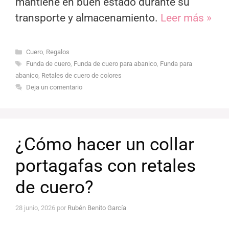
mantiene en buen estado durante su
transporte y almacenamiento.
Leer más »
Categorías
Cuero
,
Regalos
Etiquetas
Funda de cuero
,
Funda de cuero para abanico
,
Funda para
abanico
,
Retales de cuero de colores
Deja un comentario
¿Cómo hacer un collar
portagafas con retales
de cuero?
28 junio, 2026
por
Rubén Benito García