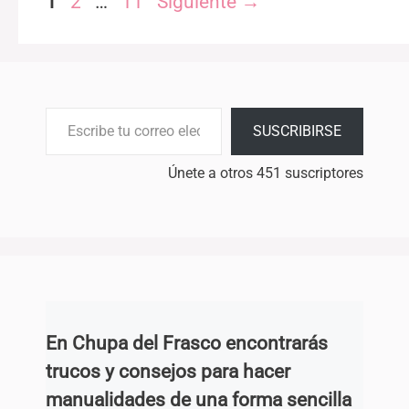
Página
Página
Página
1
2
…
11
Siguiente
→
Escribe tu correo electrónico…
SUSCRIBIRSE
Únete a otros 451 suscriptores
En Chupa del Frasco encontrarás
trucos y consejos para hacer
manualidades de una forma sencilla