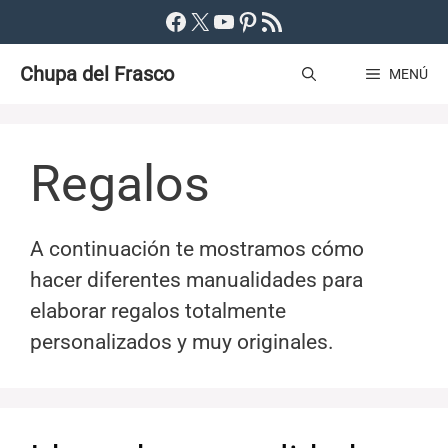
Saltar
Facebook
X
YouTube
Pinterest
Feed RSS
al
Chupa del Frasco
contenido
MENÚ
Regalos
A continuación te mostramos cómo
hacer diferentes manualidades para
elaborar regalos totalmente
personalizados y muy originales.