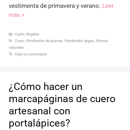
vestimenta de primavera y verano.
Leer
más »
Categorías
Cuero
,
Regalos
Etiquetas
Cuero
,
Pendientes de plumas
,
Pendientes largos
,
Plumas
naturales
Deja un comentario
¿Cómo hacer un
marcapáginas de cuero
artesanal con
portalápices?