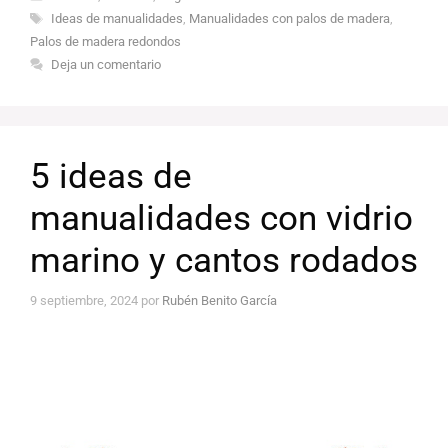
Etiquetas
Ideas de manualidades
,
Manualidades con palos de madera
,
Palos de madera redondos
Deja un comentario
5 ideas de
manualidades con vidrio
marino y cantos rodados
9 septiembre, 2024
por
Rubén Benito García