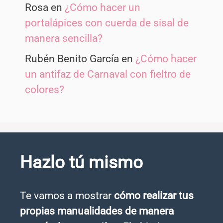
Rosa
en
¿Cómo hacer un
portalápices con cuerda de sisal de
manera sencilla?
Rubén Benito García
en
¿Cómo hacer
un antifaz de Carnaval con fieltro de
colores?
Hazlo tú mismo
Te vamos a mostrar
cómo realizar tus
propias manualidades de manera