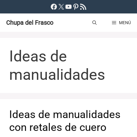
Saltar
Facebook
X
YouTube
Pinterest
Feed RSS
al
Chupa del Frasco
contenido
MENÚ
Ideas de
manualidades
Ideas de manualidades
con retales de cuero