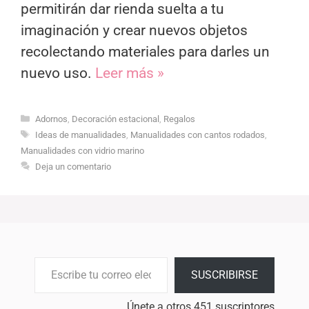
permitirán dar rienda suelta a tu
imaginación y crear nuevos objetos
recolectando materiales para darles un
nuevo uso.
Leer más »
Categorías
Adornos
,
Decoración estacional
,
Regalos
Etiquetas
Ideas de manualidades
,
Manualidades con cantos rodados
,
Manualidades con vidrio marino
Deja un comentario
Escribe tu correo electrónico…
SUSCRIBIRSE
Únete a otros 451 suscriptores