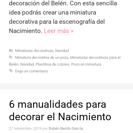
decoración del Belén. Con esta sencilla
idea podrás crear una miniatura
decorativa para la escenografía del
Nacimiento.
Leer más »
Categorías
Miniaturas decorativas
,
Navidad
Etiquetas
Miniatura decorativa de un pozo
,
Miniaturas decorativas para el
Belén
,
Navidad
,
Plastilina de colores
,
Pozo en miniatura
Deja un comentario
6 manualidades para
decorar el Nacimiento
27 noviembre, 2019
por
Rubén Benito García