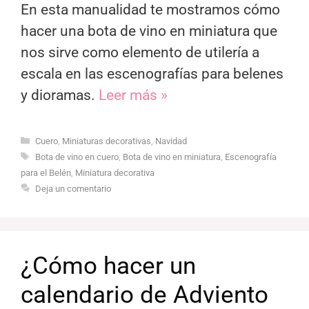
En esta manualidad te mostramos cómo
hacer una bota de vino en miniatura que
nos sirve como elemento de utilería a
escala en las escenografías para belenes
y dioramas.
Leer más »
Categorías
Cuero
,
Miniaturas decorativas
,
Navidad
Etiquetas
Bota de vino en cuero
,
Bota de vino en miniatura
,
Escenografía
para el Belén
,
Miniatura decorativa
Deja un comentario
¿Cómo hacer un
calendario de Adviento