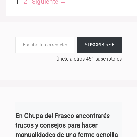
Página
Página
1
2
Siguiente
→
Escribe tu correo electrónico…
SUSCRIBIRSE
Únete a otros 451 suscriptores
En Chupa del Frasco encontrarás
trucos y consejos para hacer
manualidades de una forma sencilla