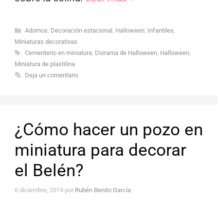
Categorías
Adornos
,
Decoración estacional
,
Halloween
,
Infantiles
,
Miniaturas decorativas
Etiquetas
Cementerio en miniatura
,
Diorama de Halloween
,
Halloween
,
Miniatura de plastilina
Deja un comentario
¿Cómo hacer un pozo en
miniatura para decorar
el Belén?
6 diciembre, 2019
por
Rubén Benito García