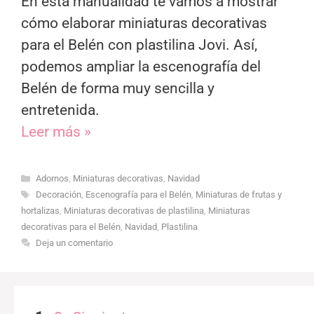
En esta manualidad te vamos a mostrar
cómo elaborar miniaturas decorativas
para el Belén con plastilina Jovi. Así,
podemos ampliar la escenografía del
Belén de forma muy sencilla y
entretenida.
Leer más »
Categorías
Adornos
,
Miniaturas decorativas
,
Navidad
Etiquetas
Decoración
,
Escenografía para el Belén
,
Miniaturas de frutas y
hortalizas
,
Miniaturas decorativas de plastilina
,
Miniaturas
decorativas para el Belén
,
Navidad
,
Plastilina
Deja un comentario