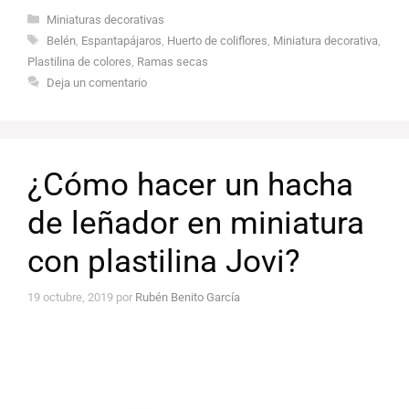
Categorías
Miniaturas decorativas
Etiquetas
Belén
,
Espantapájaros
,
Huerto de coliflores
,
Miniatura decorativa
,
Plastilina de colores
,
Ramas secas
Deja un comentario
¿Cómo hacer un hacha
de leñador en miniatura
con plastilina Jovi?
19 octubre, 2019
por
Rubén Benito García