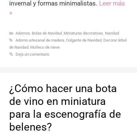
invernal y formas minimalistas.
Leer más
»
Categorías
Adornos
,
Bolas de Navidad
,
Miniaturas decorativas
,
Navidad
Etiquetas
Adorno artesanal de madera
,
Colgante de Navidad
,
Decorar árbol
de Navidad
,
Muñeco de nieve
Deja un comentario
¿Cómo hacer una bota
de vino en miniatura
para la escenografía de
belenes?