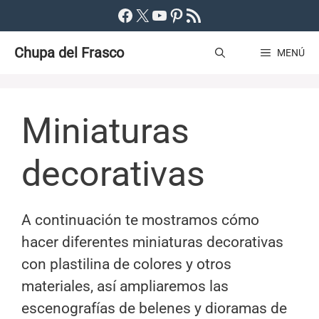
Saltar
Facebook
X
YouTube
Pinterest
Feed RSS
al
Chupa del Frasco
contenido
MENÚ
Miniaturas
decorativas
A continuación te mostramos cómo
hacer diferentes miniaturas decorativas
con plastilina de colores y otros
materiales, así ampliaremos las
escenografías de belenes y dioramas de