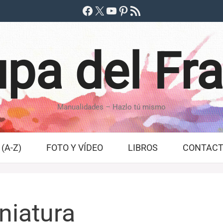
Facebook
X
YouTube
Pinterest
Feed RSS
pa del Fr
Manualidades – Hazlo tú mismo
(A-Z)
FOTO Y VÍDEO
LIBROS
CONTAC
niatura