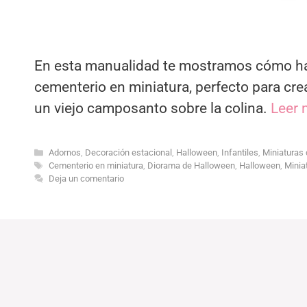
En esta manualidad te mostramos cómo ha
cementerio en miniatura, perfecto para cr
un viejo camposanto sobre la colina.
Leer 
Categorías
Adornos
,
Decoración estacional
,
Halloween
,
Infantiles
,
Miniaturas 
Etiquetas
Cementerio en miniatura
,
Diorama de Halloween
,
Halloween
,
Miniat
Deja un comentario