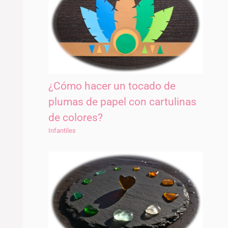
¿Cómo hacer un tocado de
plumas de papel con cartulinas
de colores?
Infantiles