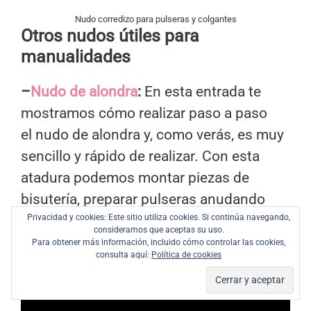
Nudo corredizo para pulseras y colgantes
Otros nudos útiles para
manualidades
–
Nudo de alondra
:
En esta entrada te
mostramos cómo realizar paso a paso
el nudo de alondra y, como verás, es muy
sencillo y rápido de realizar. Con esta
atadura podemos montar piezas de
bisutería, preparar pulseras anudando
Privacidad y cookies: Este sitio utiliza cookies. Si continúa navegando,
cuerdas de distintos colores o sujetar
consideramos que aceptas su uso.
objetos a la mochila de forma rápida.
Para obtener más información, incluido cómo controlar las cookies,
consulta aquí:
Política de cookies