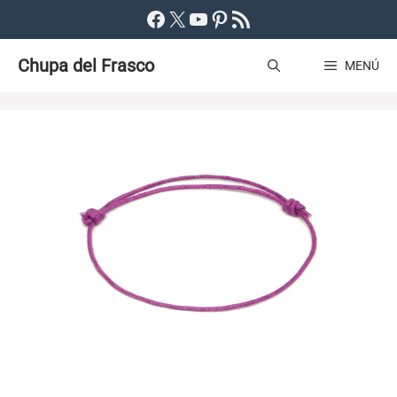
Saltar
Facebook
X
YouTube
Pinterest
Feed RSS
al
Chupa del Frasco
contenido
MENÚ