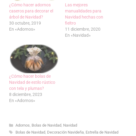
¿Cómo hacer adornos
Las mejores
caseros para decorar el
manualidades para
árbol de Navidad?
Navidad hechas con
30 octubre, 2019
fieltro
En «Adornos»
11 diciembre, 2020
En «Navidad»
¿Cómo hacer bolas de
Navidad de estilo rústico
con tela y plumas?
8 diciembre, 2023
En «Adornos»
Categorías
Adornos
,
Bolas de Navidad
,
Navidad
Etiquetas
Bolas de Navidad
,
Decoración Navideña
,
Estrella de Navidad