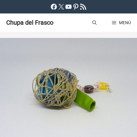
Saltar
Facebook
X
YouTube
Pinterest
Feed RSS
al
Chupa del Frasco
contenido
MENÚ