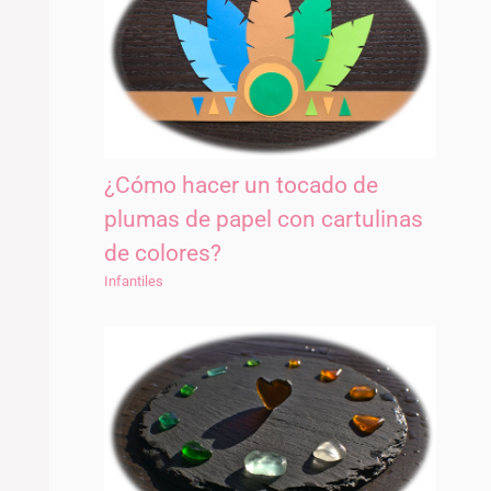
¿Cómo hacer un tocado de
plumas de papel con cartulinas
de colores?
Infantiles