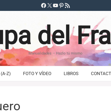
Facebook
X
YouTube
Pinterest
Feed RSS
pa del Fr
Manualidades – Hazlo tú mismo
(A-Z)
FOTO Y VÍDEO
LIBROS
CONTAC
uero