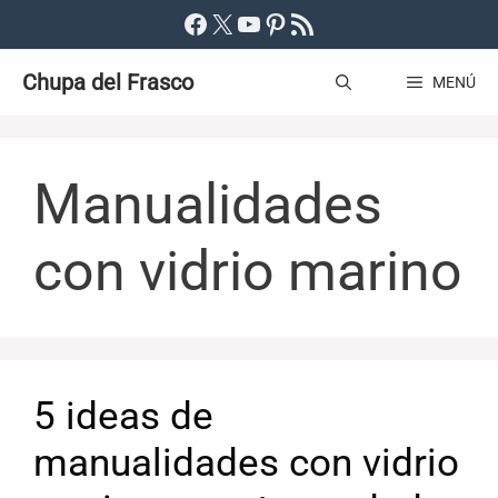
Saltar
Facebook
X
YouTube
Pinterest
Feed RSS
al
Chupa del Frasco
contenido
MENÚ
Manualidades
con vidrio marino
5 ideas de
manualidades con vidrio