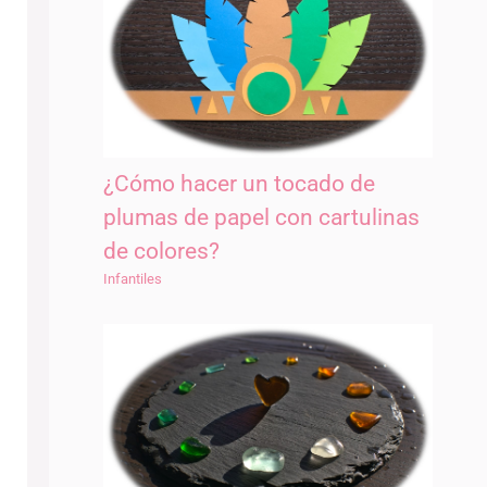
¿Cómo hacer un tocado de
plumas de papel con cartulinas
de colores?
Infantiles