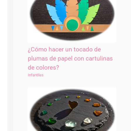
¿Cómo hacer un tocado de
plumas de papel con cartulinas
de colores?
Infantiles