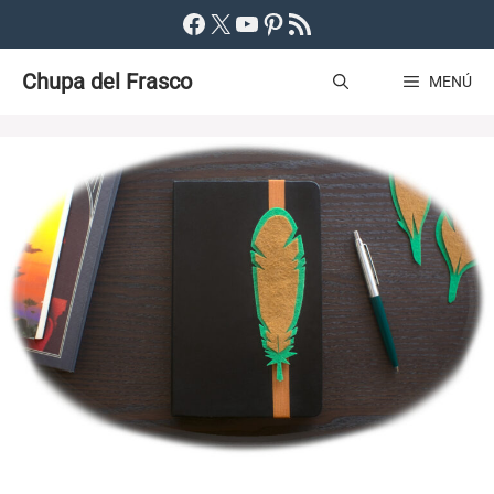
Saltar
Facebook
X
YouTube
Pinterest
Feed RSS
al
Chupa del Frasco
contenido
MENÚ