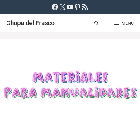
Saltar
Facebook
X
YouTube
Pinterest
Feed RSS
al
Chupa del Frasco
contenido
MENÚ