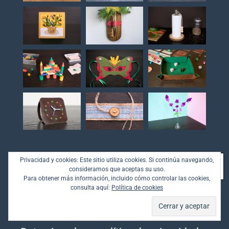
Buscar
Privacidad y cookies: Este sitio utiliza cookies. Si continúa navegando,
BUSCAR
consideramos que aceptas su uso.
Para obtener más información, incluido cómo controlar las cookies,
consulta aquí:
Política de cookies
DATOS LEGALES Y CONTACTO