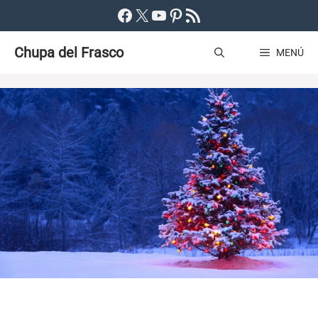
Saltar
Facebook
X
YouTube
Pinterest
Feed RSS
al
Chupa del Frasco
contenido
MENÚ