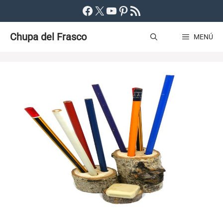
Saltar
Facebook
X
YouTube
Pinterest
Feed RSS
al
Chupa del Frasco
contenido
MENÚ