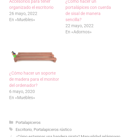
Accesorios para tener
¿Cómo hacer un
organizado el escritorio
portalápices con cuerda
26 mayo, 2022
de sisal de manera
En «Muebles»
sencilla?
22 mayo, 2022
En «Adornos»
¿Cómo hacer un soporte
de madera para el monitor
del ordenador?
6 mayo, 2020
En «Muebles»
Categorías
Portalapiceros
Etiquetas
Escritorio
,
Portalapiceros rústico
¿Cómo estampar una bandera pirata? Manualidad relámpago