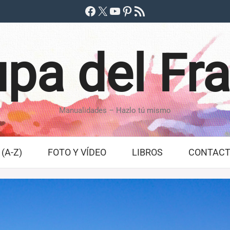
Facebook
X
YouTube
Pinterest
Feed RSS
pa del Fr
Manualidades – Hazlo tú mismo
(A-Z)
FOTO Y VÍDEO
LIBROS
CONTAC