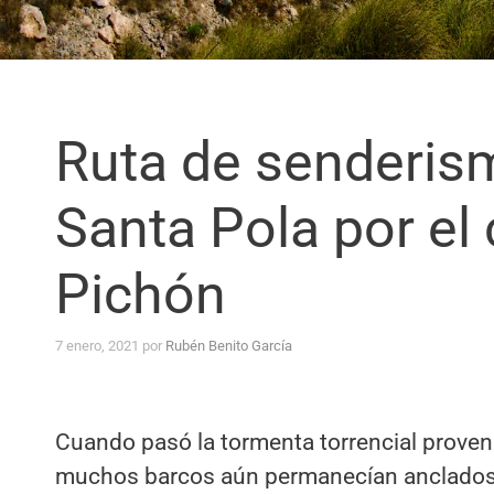
Ruta de senderism
Santa Pola por el
Pichón
7 enero, 2021
por
Rubén Benito García
Cuando pasó la tormenta torrencial proveni
muchos barcos aún permanecían anclados e