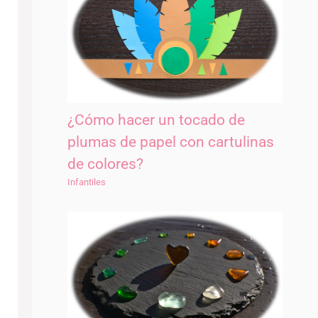
¿Cómo hacer un tocado de
plumas de papel con cartulinas
de colores?
Infantiles