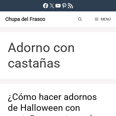
Saltar
Facebook
X
YouTube
Pinterest
Feed RSS
al
Chupa del Frasco
contenido
MENÚ
Adorno con
castañas
¿Cómo hacer adornos
de Halloween con