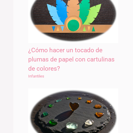
¿Cómo hacer un tocado de
plumas de papel con cartulinas
de colores?
Infantiles