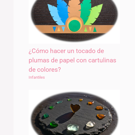
¿Cómo hacer un tocado de
plumas de papel con cartulinas
de colores?
Infantiles