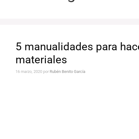
5 manualidades para hac
materiales
16 marzo, 2020
por
Rubén Benito García