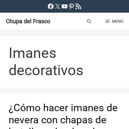
Saltar
Facebook
X
YouTube
Pinterest
Feed RSS
al
Chupa del Frasco
contenido
MENÚ
Imanes
decorativos
¿Cómo hacer imanes de
nevera con chapas de