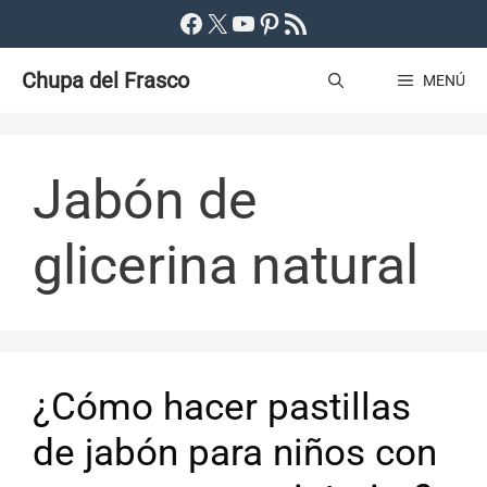
Saltar
Facebook
X
YouTube
Pinterest
Feed RSS
al
Chupa del Frasco
contenido
MENÚ
Jabón de
glicerina natural
¿Cómo hacer pastillas
de jabón para niños con