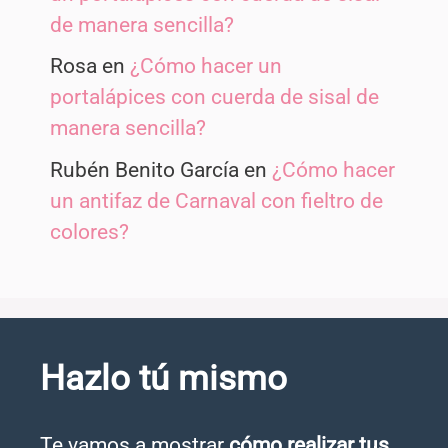
de manera sencilla?
Rosa
en
¿Cómo hacer un
portalápices con cuerda de sisal de
manera sencilla?
Rubén Benito García
en
¿Cómo hacer
un antifaz de Carnaval con fieltro de
colores?
Hazlo tú mismo
Te vamos a mostrar
cómo realizar tus