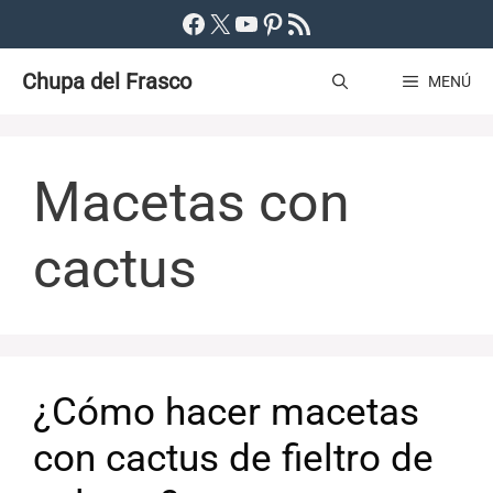
Saltar
Facebook
X
YouTube
Pinterest
Feed RSS
al
Chupa del Frasco
contenido
MENÚ
Macetas con
cactus
¿Cómo hacer macetas
con cactus de fieltro de