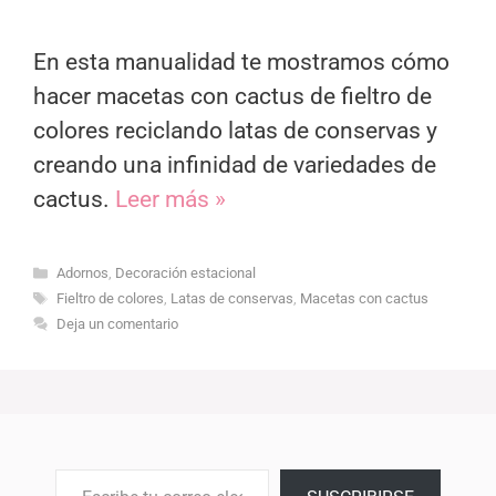
En esta manualidad te mostramos cómo
hacer macetas con cactus de fieltro de
colores reciclando latas de conservas y
creando una infinidad de variedades de
cactus.
Leer más »
Categorías
Adornos
,
Decoración estacional
Etiquetas
Fieltro de colores
,
Latas de conservas
,
Macetas con cactus
Deja un comentario
Escribe tu correo electrónico…