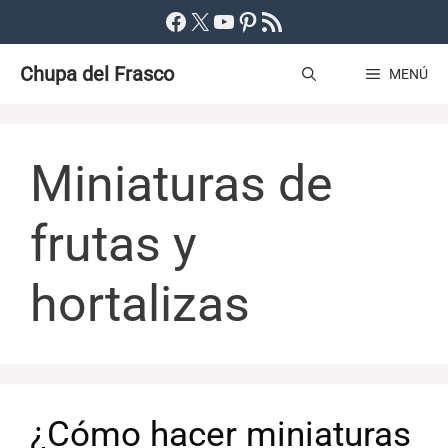
Saltar
Facebook
X
YouTube
Pinterest
Feed RSS
al
Chupa del Frasco
contenido
MENÚ
Miniaturas de
frutas y
hortalizas
¿Cómo hacer miniaturas