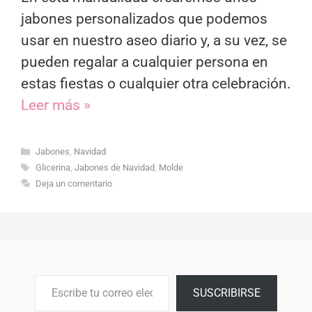
jabones personalizados que podemos
usar en nuestro aseo diario y, a su vez, se
pueden regalar a cualquier persona en
estas fiestas o cualquier otra celebración.
Leer más »
Categorías
Jabones
,
Navidad
Etiquetas
Glicerina
,
Jabones de Navidad
,
Molde
Deja un comentario
Escribe tu correo electrónico…
SUSCRIBIRSE