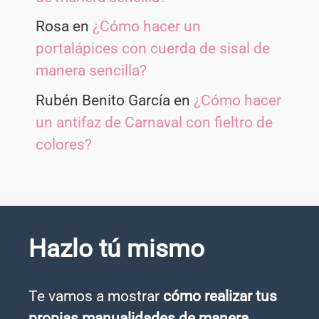
Rosa
en
¿Cómo hacer un
portalápices con cuerda de sisal de
manera sencilla?
Rubén Benito García
en
¿Cómo hacer
un antifaz de Carnaval con fieltro de
colores?
Hazlo tú mismo
Te vamos a mostrar
cómo realizar tus
propias manualidades de manera