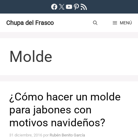
Saltar
Facebook
X
YouTube
Pinterest
Feed RSS
al
Chupa del Frasco
contenido
MENÚ
Molde
¿Cómo hacer un molde
para jabones con
motivos navideños?
31 diciembre, 2016
por
Rubén Benito García