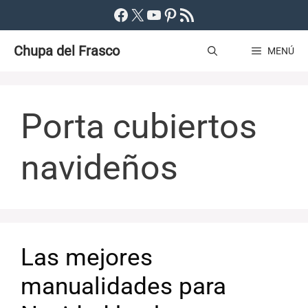
Saltar
Facebook
X
YouTube
Pinterest
Feed RSS
al
Chupa del Frasco
contenido
MENÚ
Porta cubiertos
navideños
Las mejores
manualidades para