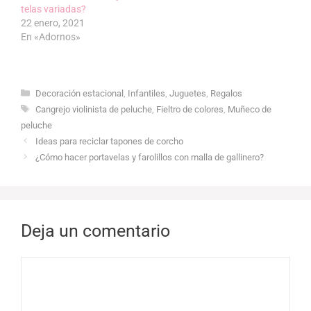
telas variadas?
22 enero, 2021
En «Adornos»
Categorías
Decoración estacional
,
Infantiles
,
Juguetes
,
Regalos
Etiquetas
Cangrejo violinista de peluche
,
Fieltro de colores
,
Muñeco de
peluche
Ideas para reciclar tapones de corcho
¿Cómo hacer portavelas y farolillos con malla de gallinero?
Deja un comentario
Comentario