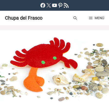
Saltar
Facebook
X
YouTube
Pinterest
Feed RSS
al
Chupa del Frasco
contenido
MENÚ