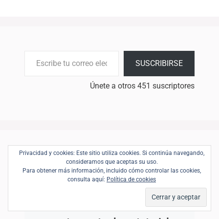
Escribe tu correo electrónico…
SUSCRIBIRSE
Únete a otros 451 suscriptores
Privacidad y cookies: Este sitio utiliza cookies. Si continúa navegando,
consideramos que aceptas su uso.
Para obtener más información, incluido cómo controlar las cookies,
En Chupa del Frasco encontrarás
consulta aquí:
Política de cookies
trucos y consejos para hacer
manualidades de una forma sencilla