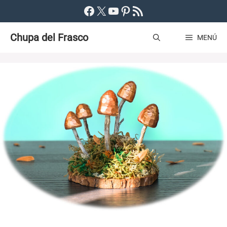
Saltar
Facebook
X
YouTube
Pinterest
Feed RSS
al
Chupa del Frasco
contenido
MENÚ