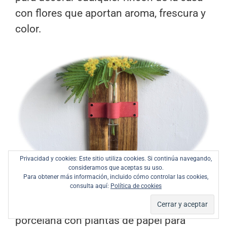
con flores que aportan aroma, frescura y
color.
Privacidad y cookies: Este sitio utiliza cookies. Si continúa navegando,
consideramos que aceptas su uso.
Para obtener más información, incluido cómo controlar las cookies,
consulta aquí:
Política de cookies
–
Taza decorativa
:
En esta manualidad te
mostramos cómo decorar una taza de
porcelana con plantas de papel para