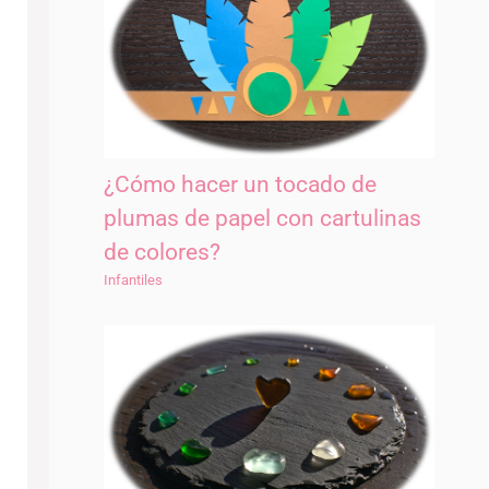
¿Cómo hacer un tocado de
plumas de papel con cartulinas
de colores?
Infantiles