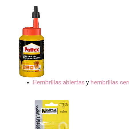
Hembrillas abiertas
y
hembrillas ce