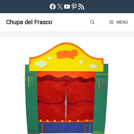
Saltar
Facebook
X
YouTube
Pinterest
Feed RSS
al
Chupa del Frasco
contenido
MENÚ