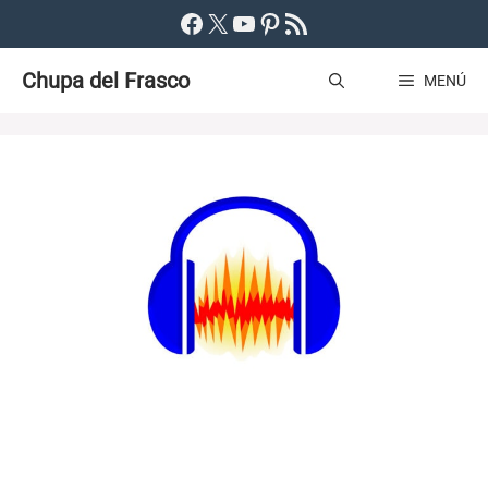
Saltar
Facebook
X
YouTube
Pinterest
Feed RSS
al
Chupa del Frasco
contenido
MENÚ