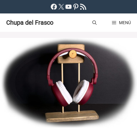
Saltar
Facebook
X
YouTube
Pinterest
Feed RSS
al
Chupa del Frasco
contenido
MENÚ