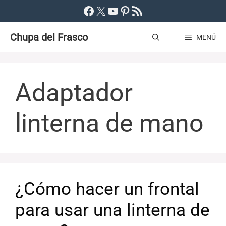
Saltar
Facebook
X
YouTube
Pinterest
Feed RSS
al
Chupa del Frasco
contenido
MENÚ
Adaptador
linterna de mano
¿Cómo hacer un frontal
para usar una linterna de