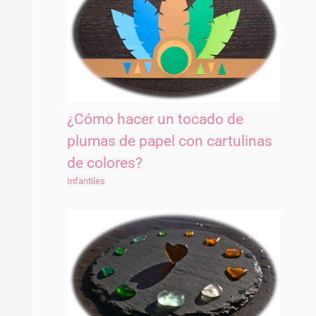
¿Cómo hacer un tocado de
plumas de papel con cartulinas
de colores?
Infantiles