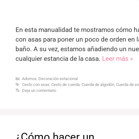
En esta manualidad te mostramos cómo hac
con asas para poner un poco de orden en la 
baño. A su vez, estamos añadiendo un nue
cualquier estancia de la casa.
Leer más »
Categorías
Adornos
,
Decoración estacional
Etiquetas
Cesto con asas
,
Cesto de cuerda
,
Cuerda de algodón
,
Cuerda de si
Deja un comentario
¿Cómo hacer un