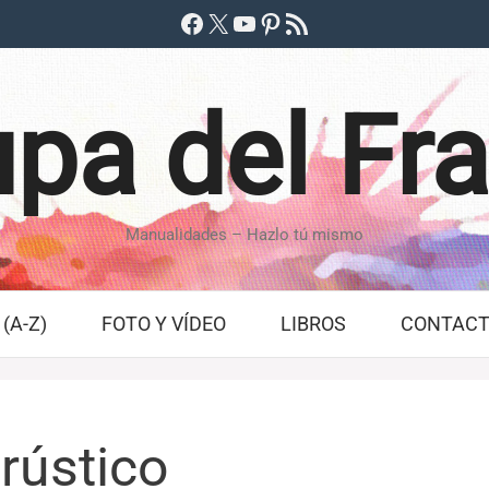
Facebook
X
YouTube
Pinterest
Feed RSS
pa del Fr
Manualidades – Hazlo tú mismo
(A-Z)
FOTO Y VÍDEO
LIBROS
CONTAC
 rústico