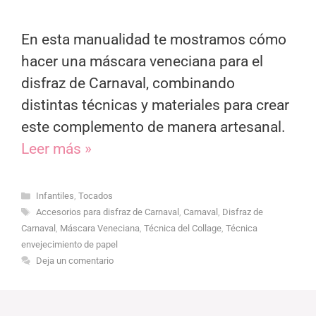
En esta manualidad te mostramos cómo
hacer una máscara veneciana para el
disfraz de Carnaval, combinando
distintas técnicas y materiales para crear
este complemento de manera artesanal.
Leer más »
Categorías
Infantiles
,
Tocados
Etiquetas
Accesorios para disfraz de Carnaval
,
Carnaval
,
Disfraz de
Carnaval
,
Máscara Veneciana
,
Técnica del Collage
,
Técnica
envejecimiento de papel
Deja un comentario