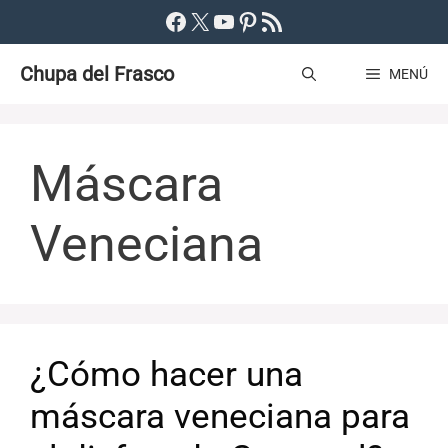
Saltar
Facebook
X
YouTube
Pinterest
Feed RSS
al
Chupa del Frasco
contenido
MENÚ
Máscara
Veneciana
¿Cómo hacer una
máscara veneciana para