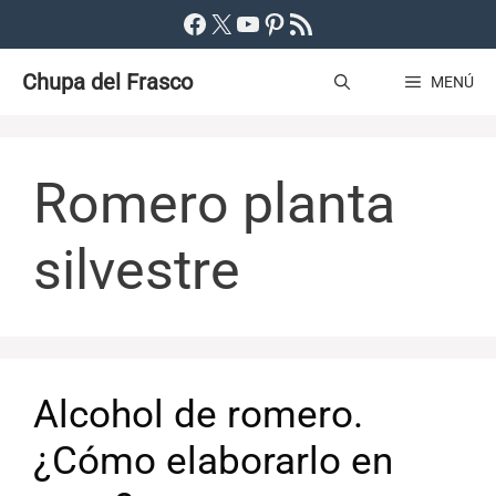
Saltar
Facebook
X
YouTube
Pinterest
Feed RSS
al
Chupa del Frasco
contenido
MENÚ
Romero planta
silvestre
Alcohol de romero.
¿Cómo elaborarlo en