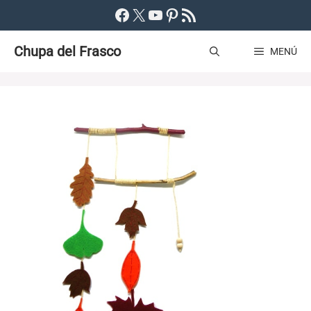
Saltar
Facebook
X
YouTube
Pinterest
Feed RSS
al
Chupa del Frasco
contenido
MENÚ