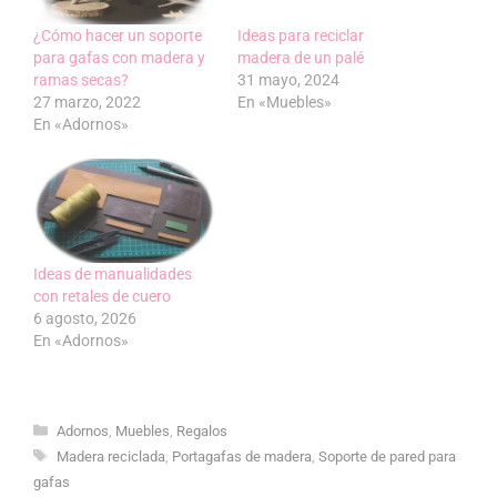
¿Cómo hacer un soporte
Ideas para reciclar
para gafas con madera y
madera de un palé
ramas secas?
31 mayo, 2024
27 marzo, 2022
En «Muebles»
En «Adornos»
Ideas de manualidades
con retales de cuero
6 agosto, 2026
En «Adornos»
Categorías
Adornos
,
Muebles
,
Regalos
Etiquetas
Madera reciclada
,
Portagafas de madera
,
Soporte de pared para
gafas