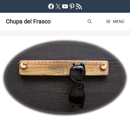
Saltar
Facebook
X
YouTube
Pinterest
Feed RSS
al
Chupa del Frasco
contenido
MENÚ