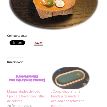
Comparte esto:
Relacionado
Manualidades de todo
¿Cómo decorar una
tipo para hacer con fieltro
bandeja de madera
de colores
ovalada con retales de
28 febrero, 2024
cuero?