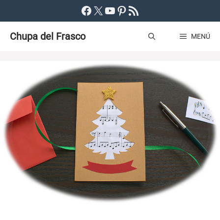
Saltar
Facebook
X
YouTube
Pinterest
Feed RSS
al
Chupa del Frasco
contenido
MENÚ