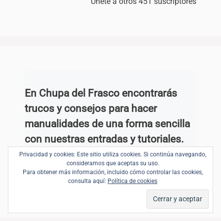
Únete a otros 451 suscriptores
En Chupa del Frasco encontrarás
trucos y consejos para hacer
manualidades de una forma sencilla
con nuestras entradas y tutoriales.
Te explicamos cómo hacerlas paso a
Privacidad y cookies: Este sitio utiliza cookies. Si continúa navegando,
consideramos que aceptas su uso.
paso aquí y en nuestro canal de
Para obtener más información, incluido cómo controlar las cookies,
consulta aquí:
Política de cookies
YouTube
.