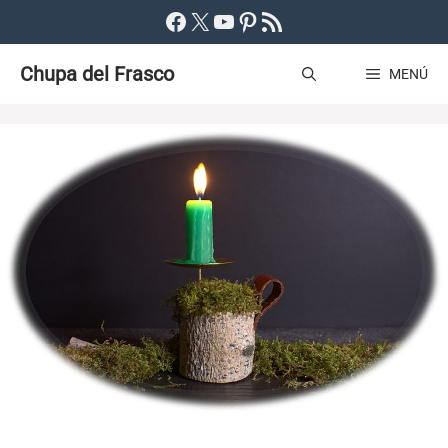
Saltar
Facebook
X
YouTube
Pinterest
Feed RSS
al
Chupa del Frasco
contenido
MENÚ