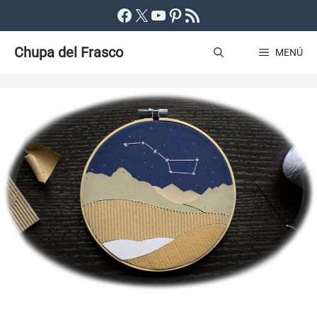
Saltar
Facebook
X
YouTube
Pinterest
Feed RSS
al
Chupa del Frasco
contenido
MENÚ