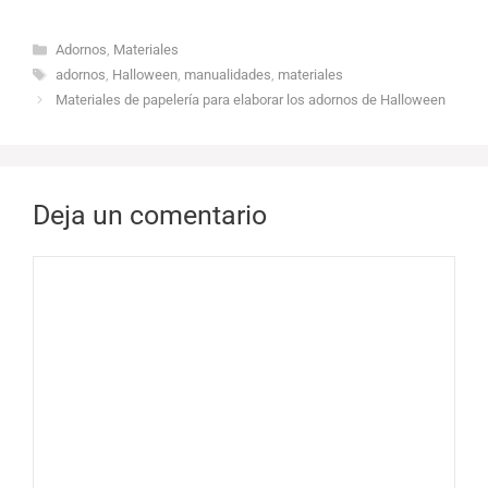
Categorías
Adornos
,
Materiales
Etiquetas
adornos
,
Halloween
,
manualidades
,
materiales
Materiales de papelería para elaborar los adornos de Halloween
Deja un comentario
Comentario