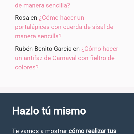
de manera sencilla?
Rosa
en
¿Cómo hacer un
portalápices con cuerda de sisal de
manera sencilla?
Rubén Benito García
en
¿Cómo hacer
un antifaz de Carnaval con fieltro de
colores?
Hazlo tú mismo
Te vamos a mostrar
cómo realizar tus