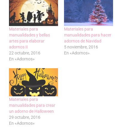
Materiales para
Materiales para
manualidades y bellas
manualidades para hacer
artes para elaborar
adornos de Navidad
adornos II
5 noviembre, 2016
22 octubre, 2016
En «Adornos»
En «Adornos»
Materiales para
manualidades para crear
un adorno de Halloween
29 octubre, 2016
En «Adornos»