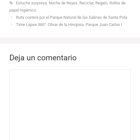
Etiquetas
Estuche sorpresa
,
Noche de Reyes
,
Reciclar
,
Regalo
,
Rollos de
papel higiénico
Ruta costera por el Parque Natural de las Salinas de Santa Pola
Time Lapse 360°. Olivar de la Hinojosa. Parque Juan Carlos I
Deja un comentario
Comentario