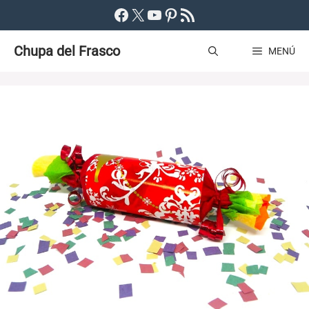
Saltar
Facebook
X
YouTube
Pinterest
Feed RSS
al
Chupa del Frasco
contenido
MENÚ