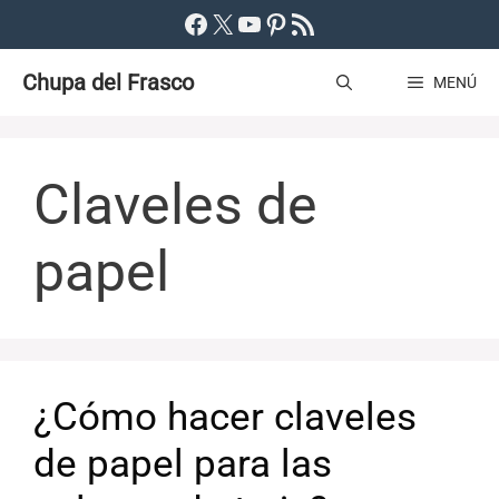
Saltar
Facebook
X
YouTube
Pinterest
Feed RSS
al
Chupa del Frasco
contenido
MENÚ
Claveles de
papel
¿Cómo hacer claveles
de papel para las