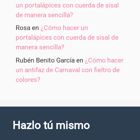
un portalápices con cuerda de sisal
de manera sencilla?
Rosa
en
¿Cómo hacer un
portalápices con cuerda de sisal de
manera sencilla?
Rubén Benito García
en
¿Cómo hacer
un antifaz de Carnaval con fieltro de
colores?
Hazlo tú mismo