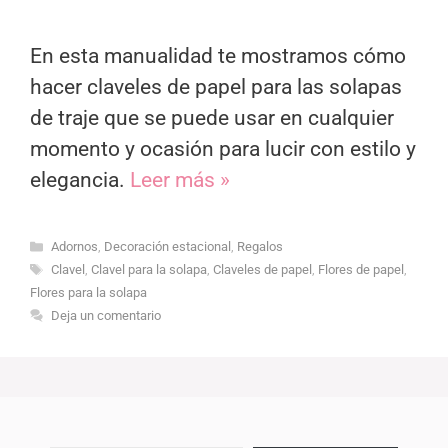
En esta manualidad te mostramos cómo
hacer claveles de papel para las solapas
de traje que se puede usar en cualquier
momento y ocasión para lucir con estilo y
elegancia.
Leer más »
Categorías
Adornos
,
Decoración estacional
,
Regalos
Etiquetas
Clavel
,
Clavel para la solapa
,
Claveles de papel
,
Flores de papel
,
Flores para la solapa
Deja un comentario
Escribe tu correo electrónico…