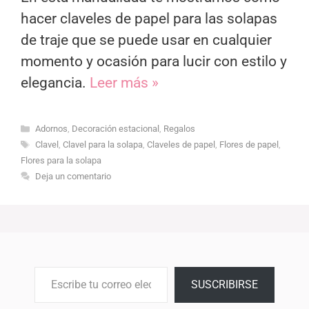
hacer claveles de papel para las solapas
de traje que se puede usar en cualquier
momento y ocasión para lucir con estilo y
elegancia.
Leer más »
Categorías
Adornos
,
Decoración estacional
,
Regalos
Etiquetas
Clavel
,
Clavel para la solapa
,
Claveles de papel
,
Flores de papel
,
Flores para la solapa
Deja un comentario
Escribe tu correo electrónico…
SUSCRIBIRSE