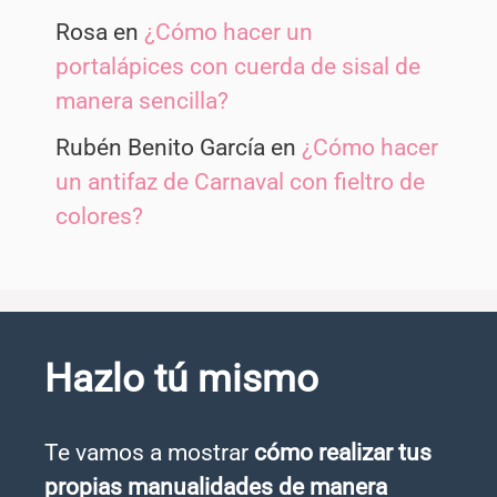
Rosa
en
¿Cómo hacer un
portalápices con cuerda de sisal de
manera sencilla?
Rubén Benito García
en
¿Cómo hacer
un antifaz de Carnaval con fieltro de
colores?
Hazlo tú mismo
Te vamos a mostrar
cómo realizar tus
propias manualidades de manera