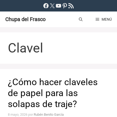
Saltar
Facebook
X
YouTube
Pinterest
Feed RSS
al
Chupa del Frasco
contenido
MENÚ
Clavel
¿Cómo hacer claveles
de papel para las
solapas de traje?
8 mayo, 2026
por
Rubén Benito García