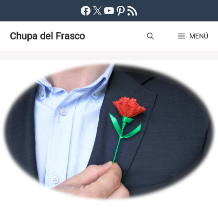
Saltar
Facebook
X
YouTube
Pinterest
Feed RSS
al
Chupa del Frasco
contenido
MENÚ