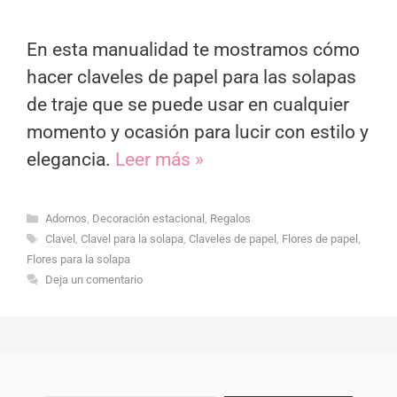
En esta manualidad te mostramos cómo
hacer claveles de papel para las solapas
de traje que se puede usar en cualquier
momento y ocasión para lucir con estilo y
elegancia.
Leer más »
Categorías
Adornos
,
Decoración estacional
,
Regalos
Etiquetas
Clavel
,
Clavel para la solapa
,
Claveles de papel
,
Flores de papel
,
Flores para la solapa
Deja un comentario
Escribe tu correo electrónico…