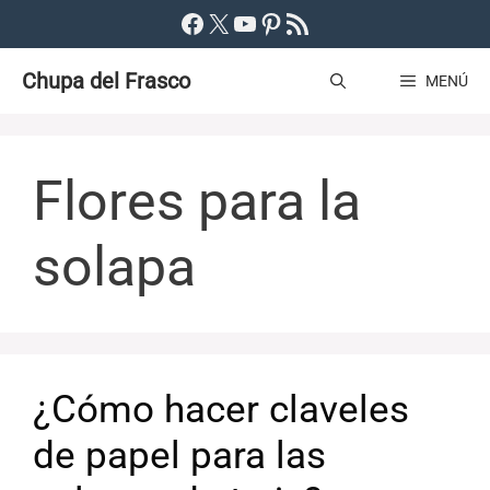
Saltar
Facebook
X
YouTube
Pinterest
Feed RSS
al
Chupa del Frasco
contenido
MENÚ
Flores para la
solapa
¿Cómo hacer claveles
de papel para las