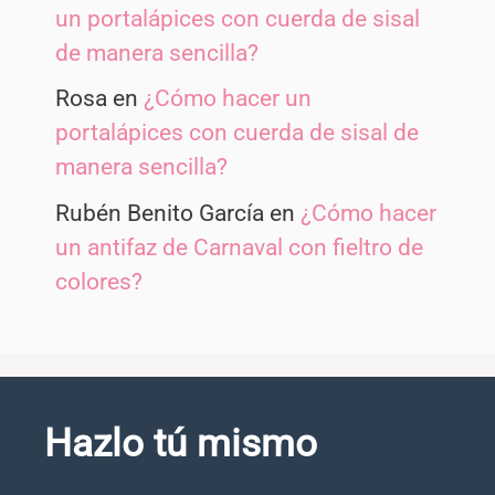
un portalápices con cuerda de sisal
de manera sencilla?
Rosa
en
¿Cómo hacer un
portalápices con cuerda de sisal de
manera sencilla?
Rubén Benito García
en
¿Cómo hacer
un antifaz de Carnaval con fieltro de
colores?
Hazlo tú mismo