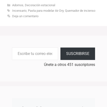
Categorías
Adornos
,
Decoración estacional
Etiquetas
Incensario
,
Pasta para modelar Air Dry
,
Quemador de incienso
Deja un comentario
Escribe tu correo electrónico…
SUSCRIBIRSE
Únete a otros 451 suscriptores