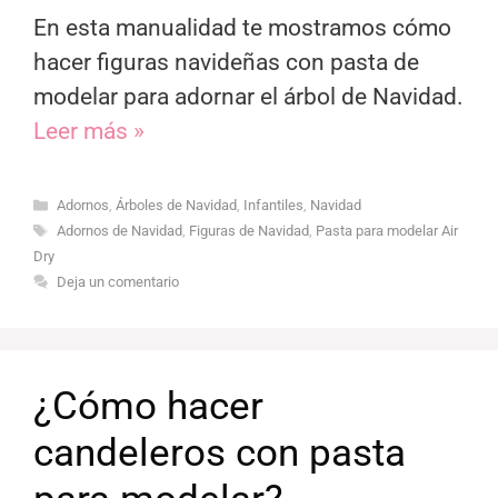
En esta manualidad te mostramos cómo
hacer figuras navideñas con pasta de
modelar para adornar el árbol de Navidad.
Leer más »
Categorías
Adornos
,
Árboles de Navidad
,
Infantiles
,
Navidad
Etiquetas
Adornos de Navidad
,
Figuras de Navidad
,
Pasta para modelar Air
Dry
Deja un comentario
¿Cómo hacer
candeleros con pasta