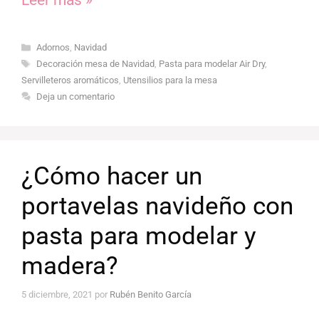
Leer más »
Categorías
Adornos
,
Navidad
Etiquetas
Decoración mesa de Navidad
,
Pasta para modelar Air Dry
,
Servilleteros aromáticos
,
Utensilios para la mesa
Deja un comentario
¿Cómo hacer un
portavelas navideño con
pasta para modelar y
madera?
5 diciembre, 2021
por
Rubén Benito García