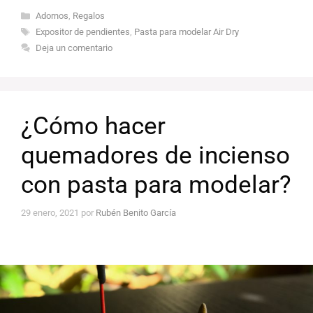
Categorías
Adornos
,
Regalos
Etiquetas
Expositor de pendientes
,
Pasta para modelar Air Dry
Deja un comentario
¿Cómo hacer
quemadores de incienso
con pasta para modelar?
29 enero, 2021
por
Rubén Benito García