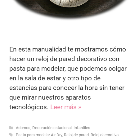
En esta manualidad te mostramos cómo
hacer un reloj de pared decorativo con
pasta para modelar, que podemos colgar
en la sala de estar y otro tipo de
estancias para conocer la hora sin tener
que mirar nuestros aparatos
tecnológicos.
Leer más »
Categorías
Adornos
,
Decoración estacional
,
Infantiles
Etiquetas
Pasta para modelar Air Dry
,
Reloj de pared
,
Reloj decorativo