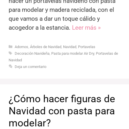
hacer un portavelas navideño con pasta
para modelar y madera reciclada, con el
que vamos a dar un toque cálido y
acogedor a la estancia.
Leer más »
Categorías
Adornos
,
Árboles de Navidad
,
Navidad
,
Portavelas
Etiquetas
Decoración Navideña
,
Pasta para modelar Air Dry
,
Portavelas de
Navidad
Deja un comentario
¿Cómo hacer figuras de
Navidad con pasta para
modelar?