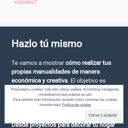
colores?
Hazlo tú mismo
Te vamos a mostrar
cómo realizar tus
propias manualidades de manera
económica y creativa
. El objetivo es
inspirarte con ideas originales y guiarte
Privacidad y cookies: Este sitio utiliza cookies. Si continúa navegando,
consideramos que aceptas su uso.
paso a paso para que puedas
Para obtener más información, incluido cómo controlar las cookies,
consulta aquí:
Política de cookies
replicarlas fácilmente en casa, sin
necesidad de gastar una fortuna.
Desde proyectos para decorar tu hogar