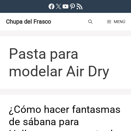
Saltar
Facebook
X
YouTube
Pinterest
Feed RSS
al
Chupa del Frasco
contenido
MENÚ
Pasta para
modelar Air Dry
¿Cómo hacer fantasmas
de sábana para