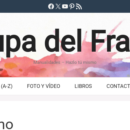
Facebook
X
YouTube
Pinterest
Feed RSS
pa del Fr
Manualidades – Hazlo tú mismo
(A-Z)
FOTO Y VÍDEO
LIBROS
CONTAC
mo