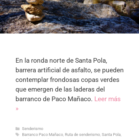
En la ronda norte de Santa Pola,
barrera artificial de asfalto, se pueden
contemplar frondosas copas verdes
que emergen de las laderas del
barranco de Paco Mañaco.
Leer más
»
Categorías
Senderismo
Etiquetas
Barranco Paco Mañaco
,
Ruta de senderismo
,
Santa Pola
,