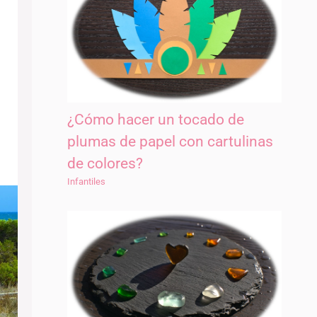
¿Cómo hacer un tocado de
plumas de papel con cartulinas
de colores?
Infantiles