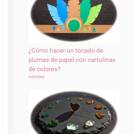
¿Cómo hacer un tocado de
plumas de papel con cartulinas
de colores?
Infantiles